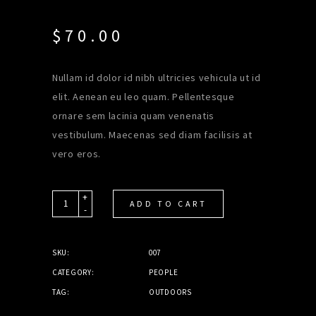
out
of
5
$
70.00
based
on
customer
rating
Nullam id dolor id nibh ultricies vehicula ut id
elit. Aenean eu leo quam. Pellentesque
ornare sem lacinia quam venenatis
vestibulum. Maecenas sed diam facilisis at
vero eros.
+
Quantity
ADD TO CART
-
SKU:
007
CATEGORY:
PEOPLE
TAG:
OUTDOORS