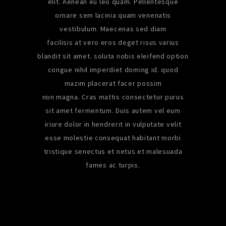
elit. Aenean eu leo quam. Pellentesque
ornare sem lacinia quam venenatis
vestibulum. Maecenas sed diam
facilisis at vero eros deget risus varius
blandit sit amet. soluta nobis eleifend option
congue nihil imperdiet doming id. quod
mazim placerat facer possim
non magna. Cras mattis consectetur purus
sit amet fermentum. Duis autem vel eum
iriure dolor in hendrerit in vulputate velit
esse molestie consequat habitant morbi
tristique senectus et netus et malesuada
fames ac turpis.