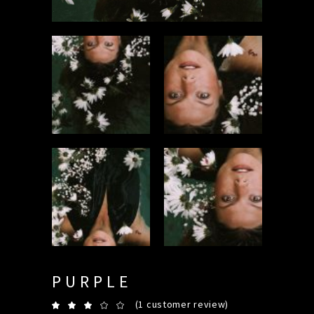
PURPLE
(
1
customer review)
Rated
1
3.00