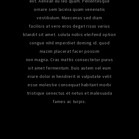
elit. Aenean eu leo quam. Pellentesque
ornare sem lacinia quam venenatis
vestibulum. Maecenas sed diam
facilisis at vero eros deget risus varius
blandit sit amet. soluta nobis eleifend option
congue nihil imperdiet doming id. quod
mazim placerat facer possim
non magna. Cras mattis consectetur purus
sit amet fermentum. Duis autem vel eum
iriure dolor in hendrerit in vulputate velit
esse molestie consequat habitant morbi
tristique senectus et netus et malesuada
fames ac turpis.