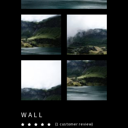
WALL
(
1
customer review)
Rated
1
5.00