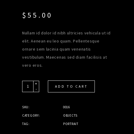
out
of 5
based
$
55.00
on
customer
rating
Nullam id dolor id nibh ultricies vehicula ut id
elit. Aenean eu leo quam. Pellentesque
ornare sem lacinia quam venenatis
vestibulum. Maecenas sed diam facilisis at
vero eros.
+
Quantity
ADD TO CART
-
SKU:
0016
CATEGORY:
OBJECTS
TAG:
PORTRAIT