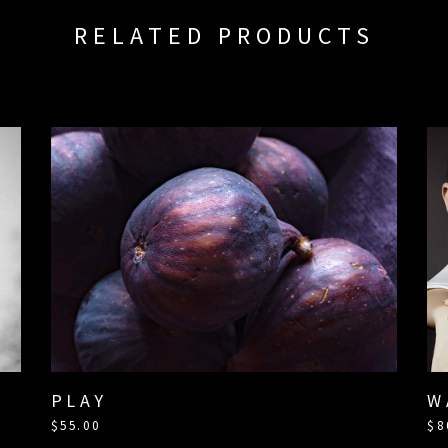
RELATED PRODUCTS
PLAY
W
$
55.00
$
8