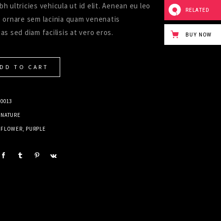
ibh ultricies vehicula ut id elit. Aenean eu leo
RELATED
 ornare sem lacinia quam venenatis
s sed diam facilisis at vero eros.
BUY NOW
DD TO CART
0013
NATURE
FLOWER
,
PURPLE