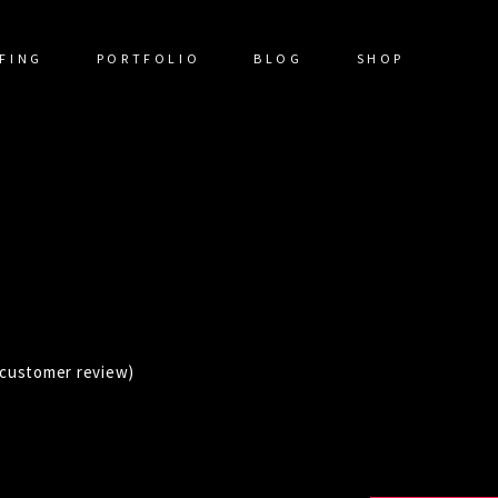
FING
PORTFOLIO
BLOG
SHOP
customer review)
Rated
1
mer
g