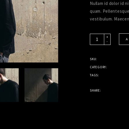
Nullam id dolor id n
quam. Pellentesque
vestibulum. Maecena
Quantity
+
A
-
SKU:
CATEGORY:
TAGS:
SHARE: