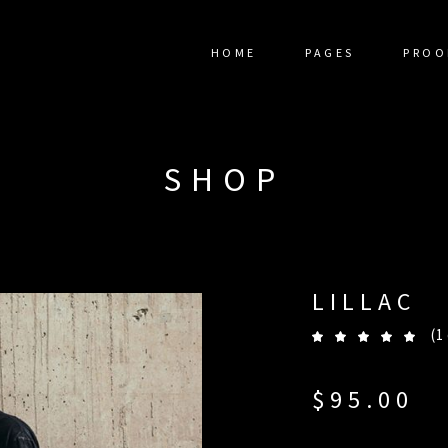
HOME
PAGES
PROO
SHOP
LILLAC
(
1
5.00
out
of 5
based
$
95.00
on
custo
ratin