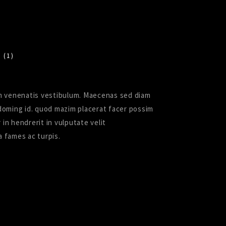
 (1)
quam venenatis vestibulum. Maecenas sed diam
t doming id. quod mazim placerat facer possim
n hendrerit in vulputate velit
 fames ac turpis.